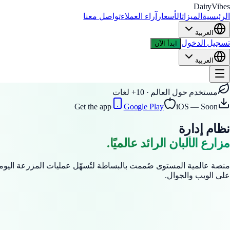
DairyVibes
الرئيسية
الميزات
الأسعار
آراء العملاء
تواصل معنا
العربية
تسجيل الدخول
ابدأ الآن
العربية
مستخدم حول العالم · 10+ لغات
Get the app
Google Play
iOS — Soon
نظام إدارة
مزارع الألبان الرائد عالميًا.
منصة عالمية المستوى صُممت بالبساطة لتُسهّل عمليات المزرعة اليومي
على الويب والجوال.