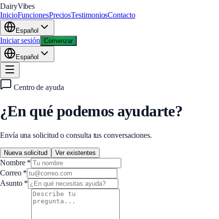
DairyVibes
Inicio
Funciones
Precios
Testimonios
Contacto
Español
Iniciar sesión
Comenzar
Español
Centro de ayuda
¿En qué podemos ayudarte?
Envía una solicitud o consulta tus conversaciones.
Nueva solicitud
Ver existentes
Nombre
*
Correo
*
Asunto
*