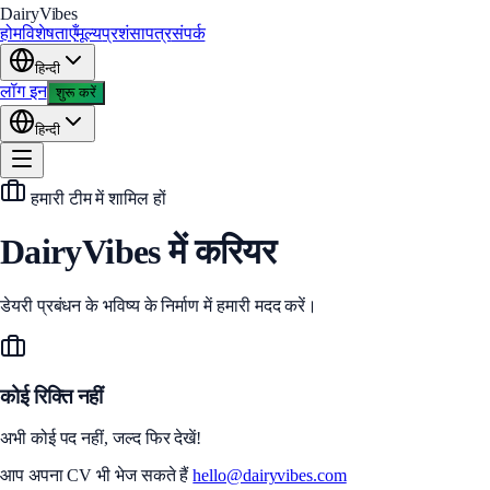
DairyVibes
होम
विशेषताएँ
मूल्य
प्रशंसापत्र
संपर्क
हिन्दी
लॉग इन
शुरू करें
हिन्दी
हमारी टीम में शामिल हों
DairyVibes में करियर
डेयरी प्रबंधन के भविष्य के निर्माण में हमारी मदद करें।
कोई रिक्ति नहीं
अभी कोई पद नहीं, जल्द फिर देखें!
आप अपना CV भी भेज सकते हैं
hello@dairyvibes.com