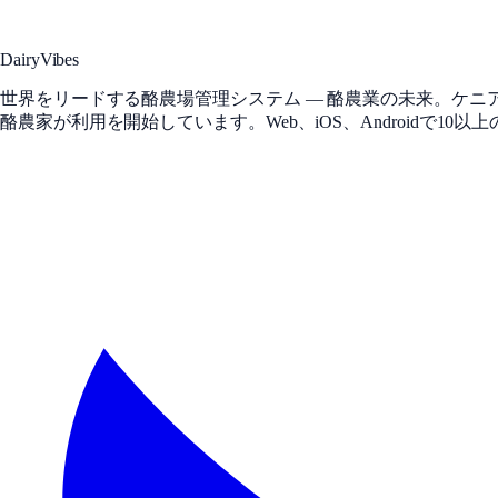
DairyVibes
世界をリードする酪農場管理システム — 酪農業の未来。ケ
酪農家が利用を開始しています。Web、iOS、Androidで10以