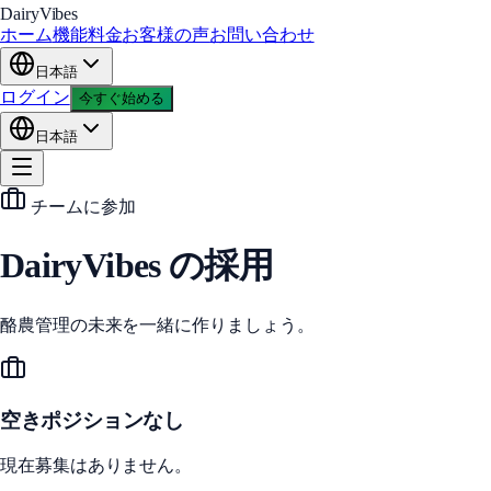
DairyVibes
ホーム
機能
料金
お客様の声
お問い合わせ
日本語
ログイン
今すぐ始める
日本語
チームに参加
DairyVibes の採用
酪農管理の未来を一緒に作りましょう。
空きポジションなし
現在募集はありません。